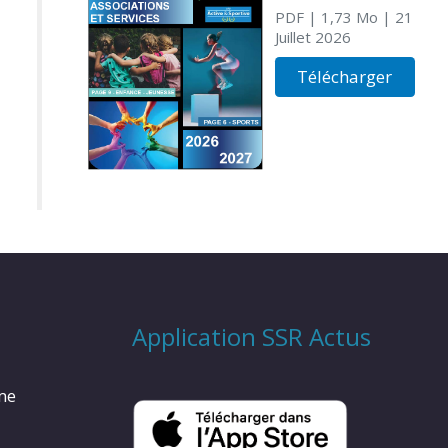
PDF
| 1,73 Mo
| 21
Juillet 2026
Télécharger
Application SSR Actus
rme