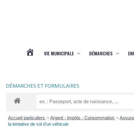
Aller au contenu
Aller au pied de page
VIE MUNICIPALE
DÉMARCHES
EN
ACTUALITÉS
DÉMARCHES ET FORMULAIRES
Accueil particuliers
>
Argent - Impôts - Consommation
>
Assura
la tentative de vol d'un véhicule