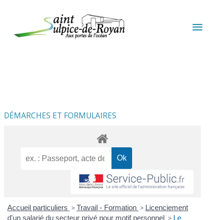
Aller au contenu
Aller au pied de page
MEN
PRIN
DÉMARCHES ET FORMULAIRES
Accueil particuliers
>
Travail - Formation
>
Licenciement
d'un salarié du secteur privé pour motif personnel
>
Le