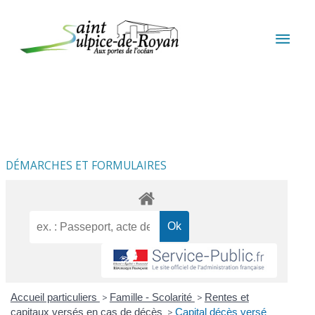
Aller au contenu
Aller au pied de page
MEN
PRIN
DÉMARCHES ET FORMULAIRES
Accueil particuliers
>
Famille - Scolarité
>
Rentes et
capitaux versés en cas de décès
>
Capital décès versé