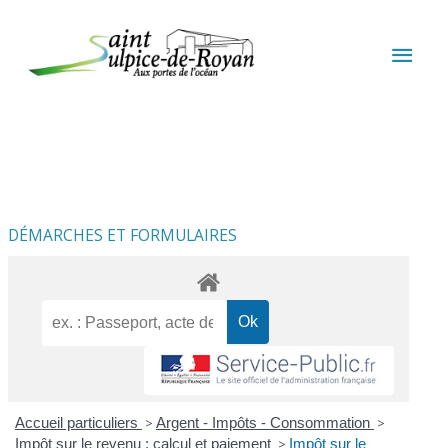
Aller au contenu
Aller au pied de page
MEN
PRIN
DÉMARCHES ET FORMULAIRES
Accueil particuliers
>
Argent - Impôts - Consommation
>
Impôt sur le revenu : calcul et paiement
>
Impôt sur le