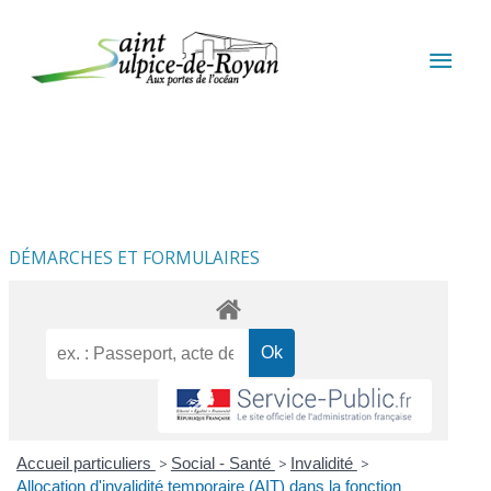
Aller au contenu
Aller au pied de page
MEN
PRIN
DÉMARCHES ET FORMULAIRES
Accueil particuliers
>
Social - Santé
>
Invalidité
>
Allocation d'invalidité temporaire (AIT) dans la fonction