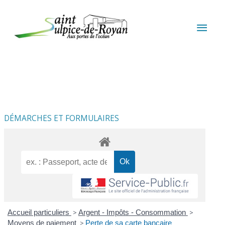
Aller au contenu
Aller au pied de page
MEN
PRIN
DÉMARCHES ET FORMULAIRES
Accueil particuliers
>
Argent - Impôts - Consommation
>
Moyens de paiement
>
Perte de sa carte bancaire