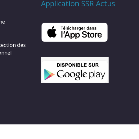
Application SSR Actus
rme
tection des
onnel