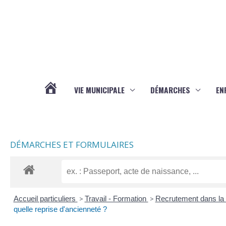
Aller au contenu
Aller au pied de page
VIE MUNICIPALE
DÉMARCHES
EN
ACTUALITÉS
DÉMARCHES ET FORMULAIRES
Accueil particuliers
>
Travail - Formation
>
Recrutement dans la 
quelle reprise d'ancienneté ?