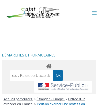
Aller au contenu
Aller au pied de page
MEN
PRIN
DÉMARCHES ET FORMULAIRES
Accueil particuliers
>
Étranger - Europe
>
Entrée d'un
étranger en France
>
Peut-on exercer une profession