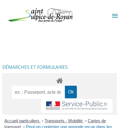
Aller au contenu
Aller au pied de page
MEN
PRIN
DÉMARCHES ET FORMULAIRES
Accueil particuliers
>
Transports - Mobilité
>
Cartes de
transport
>
Peut-on contester une amende reçue dans les