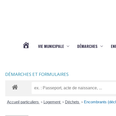
Aller au contenu
Aller au pied de page
VIE MUNICIPALE
DÉMARCHES
EN
ACTUALITÉS
DÉMARCHES ET FORMULAIRES
Accueil particuliers
>
Logement
>
Déchets
>
Encombrants (déch