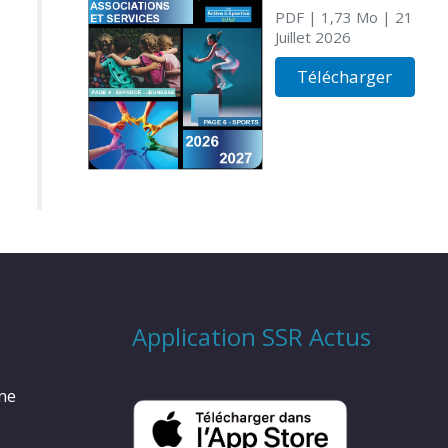
PDF
| 1,73 Mo
| 21
Juillet 2026
Télécharger
Application SSR Actus
rme