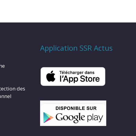
Application SSR Actus
rme
tection des
onnel