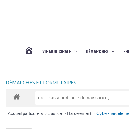
Aller au contenu
Aller au pied de page
VIE MUNICIPALE
DÉMARCHES
EN
ACTUALITÉS
DÉMARCHES ET FORMULAIRES
Accueil particuliers
>
Justice
>
Harcèlement
>
Cyber-harcèlemen