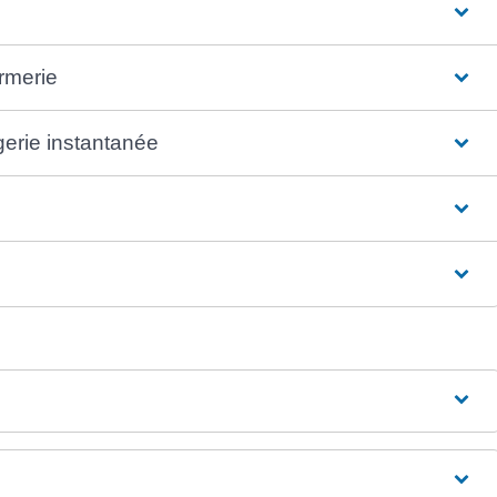
armerie
erie instantanée