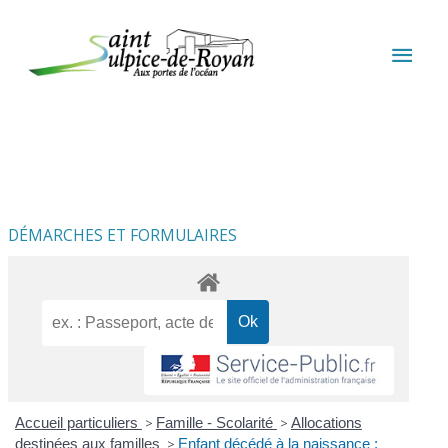
Aller au contenu
Aller au pied de page
MEN
PRIN
DÉMARCHES ET FORMULAIRES
Accueil particuliers
>
Famille - Scolarité
>
Allocations
destinées aux familles
>
Enfant décédé à la naissance :