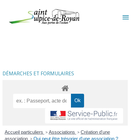
Aller au contenu
Aller au pied de page
MEN
PRIN
DÉMARCHES ET FORMULAIRES
Accueil particuliers
>
Associations
>
Création d'une
association
>
Qui peut être trésorier d'une association ?