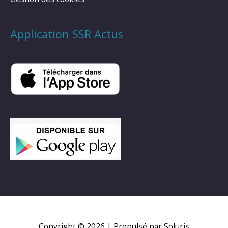
Application SSR Actus
Copyright © 2026
| Propulsé par Soluris