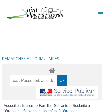
Aller au contenu
Aller au pied de page
MEN
PRIN
DÉMARCHES ET FORMULAIRES
Accueil particuliers
>
Famille - Scolarité
>
Scolarité à
l'étranger
>
Scolariser son enfant à l'étranger