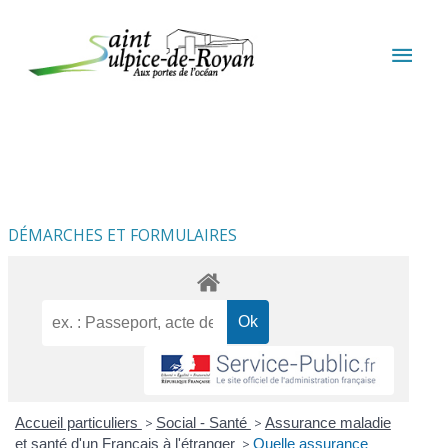
Aller au contenu
Aller au pied de page
MEN
PRIN
DÉMARCHES ET FORMULAIRES
Accueil particuliers
>
Social - Santé
>
Assurance maladie
et santé d'un Français à l'étranger
>
Quelle assurance