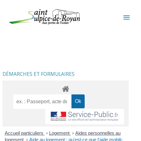
Aller au contenu
Aller au pied de page
MEN
PRIN
DÉMARCHES ET FORMULAIRES
Accueil particuliers
>
Logement
>
Aides personnelles au
logement
>
Aide au logement : qu'est-ce que l'aide mobili-