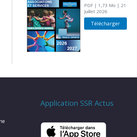
PDF
| 1,73 Mo
| 21
Juillet 2026
Télécharger
Application SSR Actus
rme