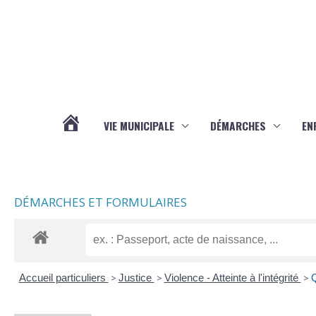
Aller au contenu
Aller au pied de page
VIE MUNICIPALE
DÉMARCHES
EN
ACTUALITÉS
DÉMARCHES ET FORMULAIRES
Accueil particuliers
>
Justice
>
Violence - Atteinte à l'intégrité
>
Q