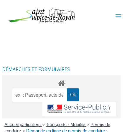
Aller au contenu
Aller au pied de page
MEN
PRIN
DÉMARCHES ET FORMULAIRES
Accueil particuliers
>
Transports - Mobilité
>
Permis de
conduire
>
Demande en ligne de permis de conduire :