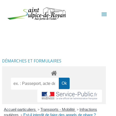
Aller au contenu
Aller au pied de page
MEN
PRIN
DÉMARCHES ET FORMULAIRES
Accueil particuliers
>
Transports - Mobilité
>
Infractions
routières
>
Est-il interdit de faire des appels de phare ?