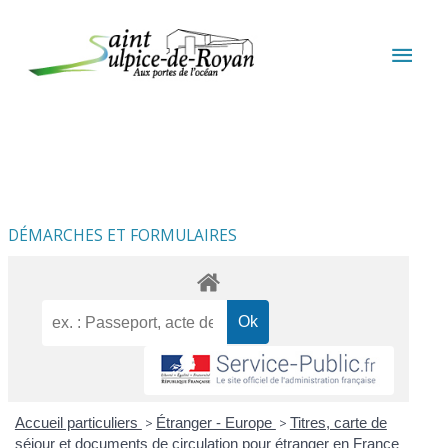
Aller au contenu
Aller au pied de page
MEN
PRIN
DÉMARCHES ET FORMULAIRES
Accueil particuliers
>
Étranger - Europe
>
Titres, carte de
séjour et documents de circulation pour étranger en France