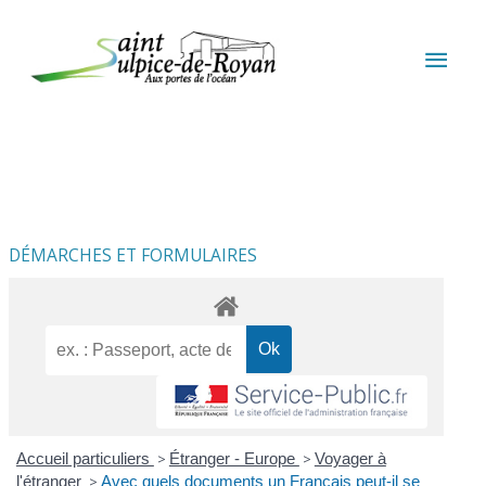
Aller au contenu
Aller au pied de page
MEN
PRIN
DÉMARCHES ET FORMULAIRES
Accueil particuliers
>
Étranger - Europe
>
Voyager à
l'étranger
>
Avec quels documents un Français peut-il se