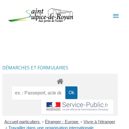
Aller au contenu
Aller au pied de page
MEN
PRIN
DÉMARCHES ET FORMULAIRES
Accueil particuliers
>
Étranger - Europe
>
Vivre à l'étranger
>
Travailler dans une organisation internationale