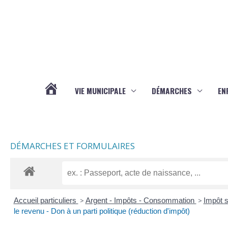
Aller au contenu
Aller au pied de page
VIE MUNICIPALE
DÉMARCHES
EN
ACTUALITÉS
DÉMARCHES ET FORMULAIRES
Accueil particuliers
>
Argent - Impôts - Consommation
>
Impôt s
le revenu - Don à un parti politique (réduction d'impôt)