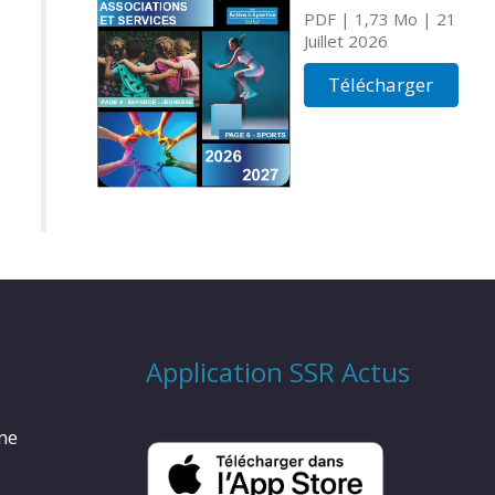
PDF
| 1,73 Mo
| 21
Juillet 2026
Télécharger
Application SSR Actus
rme