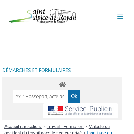
Aller au contenu
Aller au pied de page
MEN
PRIN
DÉMARCHES ET FORMULAIRES
Accueil particuliers
>
Travail - Formation
>
Maladie ou
accident du travail dans le secteur privé
>
Inaptitude au