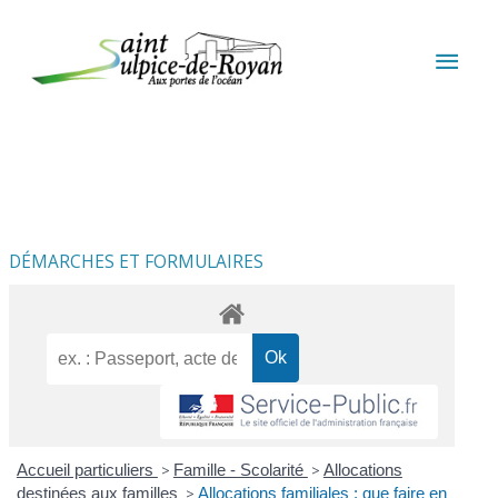
Aller au contenu
Aller au pied de page
MEN
PRIN
DÉMARCHES ET FORMULAIRES
Accueil particuliers
>
Famille - Scolarité
>
Allocations
destinées aux familles
>
Allocations familiales : que faire en