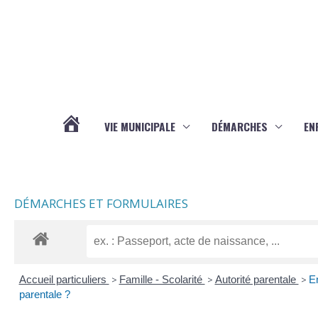
Aller au contenu
Aller au pied de page
VIE MUNICIPALE
DÉMARCHES
EN
ACTUALITÉS
DÉMARCHES ET FORMULAIRES
Accueil particuliers
>
Famille - Scolarité
>
Autorité parentale
>
En
parentale ?