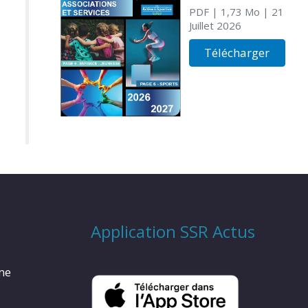
PDF
| 1,73 Mo
| 21
Juillet 2026
Télécharger
Application SSR Actus
rme