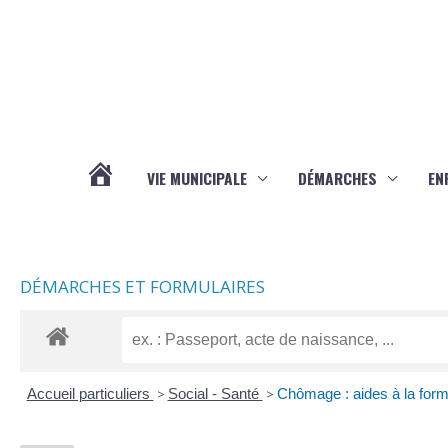
Aller au contenu
Aller au pied de page
VIE MUNICIPALE
DÉMARCHES
EN
ACTUALITÉS
DÉMARCHES ET FORMULAIRES
Accueil particuliers
>
Social - Santé
>
Chômage : aides à la form