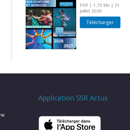
PDF
| 1,73 Mo
| 21
Juillet 2026
Télécharger
Application SSR Actus
rme