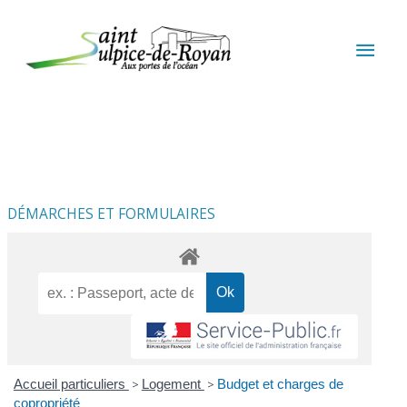
Aller au contenu
Aller au pied de page
MEN
PRIN
DÉMARCHES ET FORMULAIRES
Accueil particuliers
>
Logement
>
Budget et charges de
copropriété