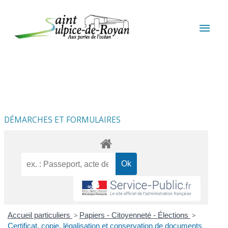
Aller au contenu
Aller au pied de page
MEN
PRIN
DÉMARCHES ET FORMULAIRES
Accueil particuliers
>
Papiers - Citoyenneté - Élections
>
Certificat, copie, légalisation et conservation de documents