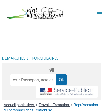
Aller au contenu
Aller au pied de page
MEN
PRIN
DÉMARCHES ET FORMULAIRES
Accueil particuliers
>
Travail - Formation
>
Représentation
du personnel dans l'entreprise