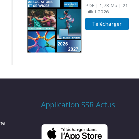
PDF
| 1,73 Mo
| 21
Juillet 2026
Télécharger
Application SSR Actus
rme