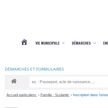
Aller au contenu
Aller au pied de page
VIE MUNICIPALE
DÉMARCHES
EN
ACTUALITÉS
DÉMARCHES ET FORMULAIRES
Accueil particuliers
>
Famille - Scolarité
>
Inscription dans l'ens