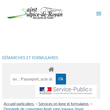
Aller au contenu
Aller au pied de page
MEN
PRIN
DÉMARCHES ET FORMULAIRES
Accueil particuliers
>
Services en ligne et formulaires
>
Demande de convention Anah sans travaux (loyer