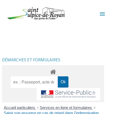
Aller au contenu
Aller au pied de page
MEN
PRIN
DÉMARCHES ET FORMULAIRES
Accueil particuliers
>
Services en ligne et formulaires
>
Saisir son assureur en cas de retard dans l'indemnisation