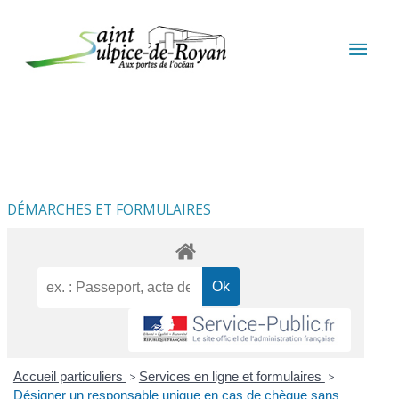
Aller au contenu
Aller au pied de page
MEN
PRIN
DÉMARCHES ET FORMULAIRES
Accueil particuliers
>
Services en ligne et formulaires
>
Désigner un responsable unique en cas de chèque sans