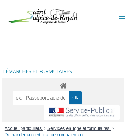
Aller au contenu
Aller au pied de page
MEN
PRIN
DÉMARCHES ET FORMULAIRES
Accueil particuliers
>
Services en ligne et formulaires
>
Demander un certificat de non-paiement