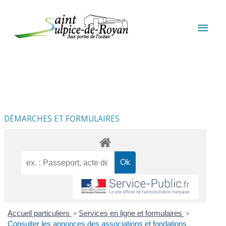
Aller au contenu
Aller au pied de page
MEN
PRIN
DÉMARCHES ET FORMULAIRES
Accueil particuliers
>
Services en ligne et formulaires
>
Consulter les annonces des associations et fondations