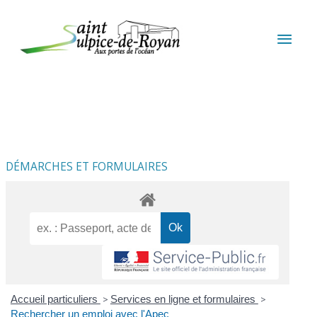
Aller au contenu
Aller au pied de page
MEN
PRIN
DÉMARCHES ET FORMULAIRES
Accueil particuliers
>
Services en ligne et formulaires
>
Rechercher un emploi avec l'Apec