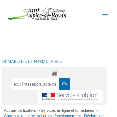
Aller au contenu
Aller au pied de page
MEN
PRIN
DÉMARCHES ET FORMULAIRES
Accueil particuliers
>
Services en ligne et formulaires
>
Carte vitale : perte, vol ou dysfonctionnement - Déclaration