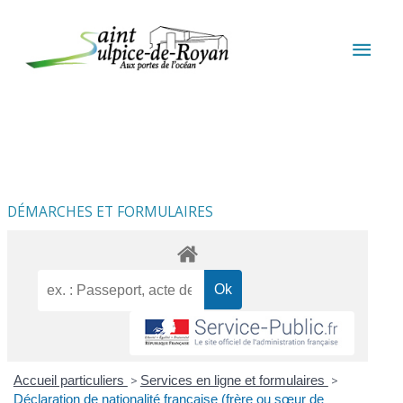
Aller au contenu
Aller au pied de page
MEN
PRIN
DÉMARCHES ET FORMULAIRES
Accueil particuliers
>
Services en ligne et formulaires
>
Déclaration de nationalité française (frère ou sœur de