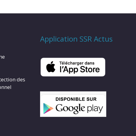
Application SSR Actus
rme
tection des
onnel