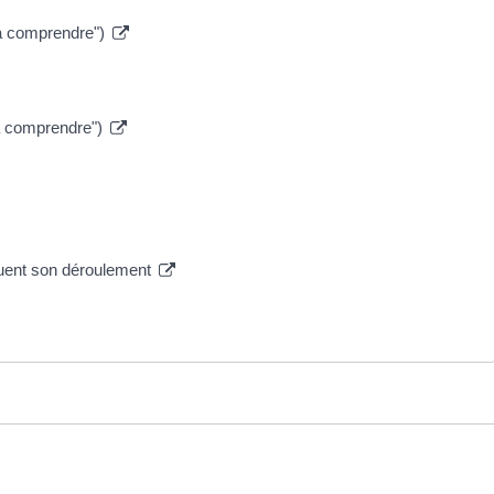
t à comprendre")
t à comprendre")
iquent son déroulement