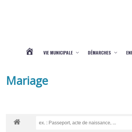
Aller au contenu
Aller au pied de page
VIE MUNICIPALE
DÉMARCHES
EN
ACTUALITÉS
Mariage