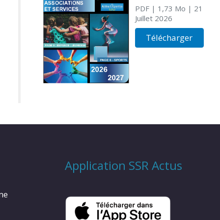
PDF
| 1,73 Mo
| 21
Juillet 2026
Télécharger
Application SSR Actus
rme