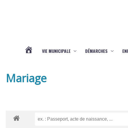
Aller au contenu
Aller au pied de page
VIE MUNICIPALE
DÉMARCHES
EN
ACTUALITÉS
Mariage