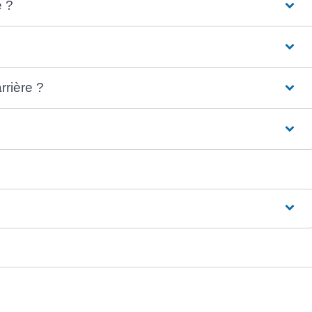
é ?
rrière ?