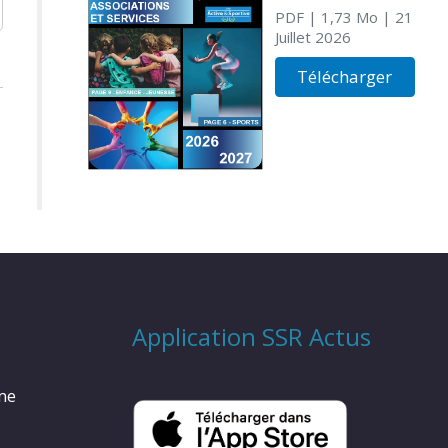
PDF
| 1,73 Mo
| 21
Juillet 2026
Télécharger
Application SSR Actus
rme