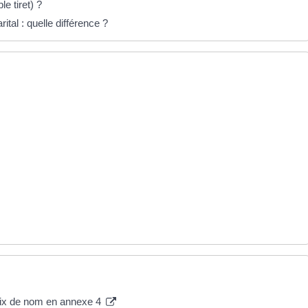
le tiret) ?
al : quelle différence ?
hoix de nom en annexe 4