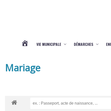
Aller au contenu
Aller au pied de page
VIE MUNICIPALE
DÉMARCHES
EN
ACTUALITÉS
Mariage