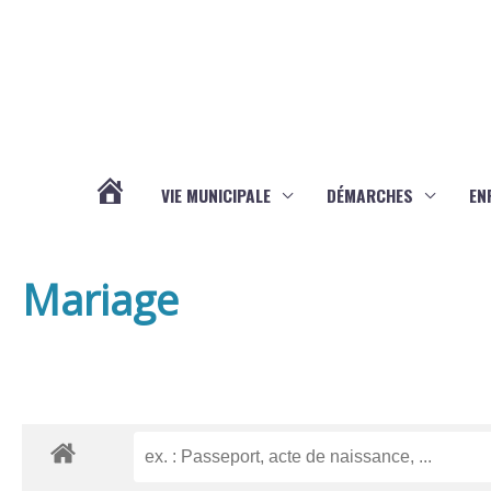
Aller au contenu
Aller au pied de page
VIE MUNICIPALE
DÉMARCHES
EN
ACTUALITÉS
Mariage