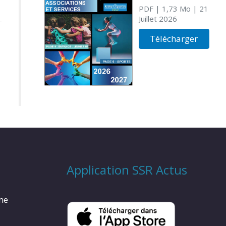
PDF
| 1,73 Mo
| 21
Juillet 2026
Télécharger
Application SSR Actus
rme