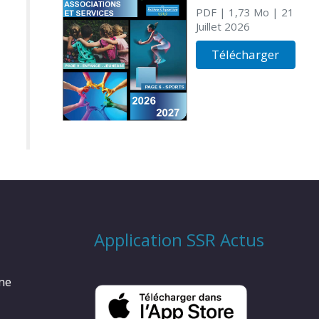
PDF
| 1,73 Mo
| 21
Juillet 2026
Télécharger
Application SSR Actus
rme