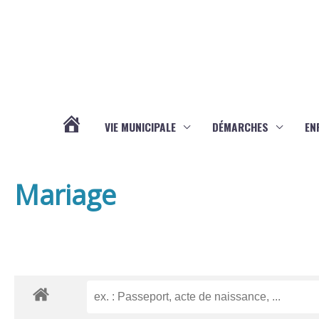
Aller au contenu
Aller au pied de page
VIE MUNICIPALE
DÉMARCHES
EN
ACTUALITÉS
Mariage