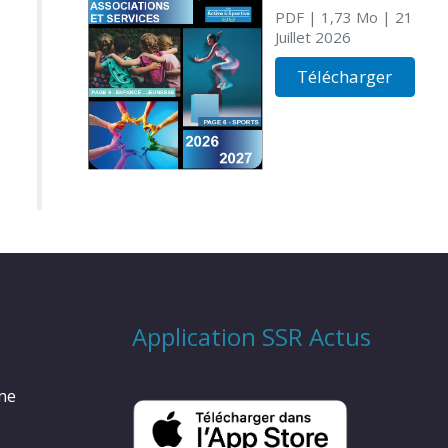
PDF
| 1,73 Mo
| 21
Juillet 2026
Télécharger
Application SSR Actus
rme