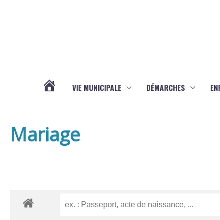
Aller au contenu
Aller au pied de page
VIE MUNICIPALE
DÉMARCHES
EN
ACTUALITÉS
Mariage