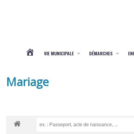
Aller au contenu
Aller au pied de page
VIE MUNICIPALE
DÉMARCHES
EN
ACTUALITÉS
Mariage