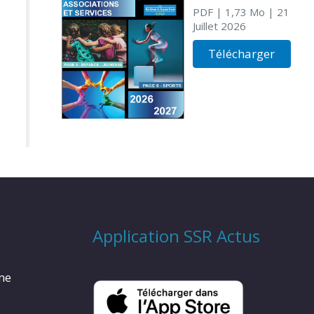
PDF
| 1,73 Mo
| 21
Juillet 2026
Télécharger
Application SSR Actus
rme