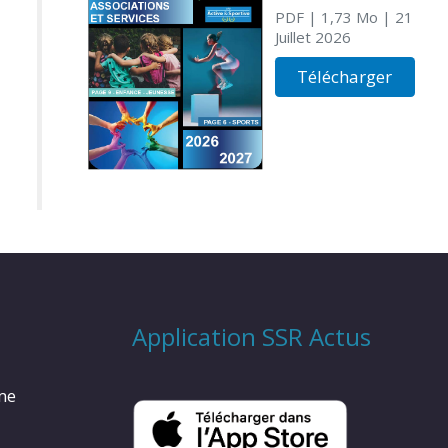
PDF
| 1,73 Mo
| 21
Juillet 2026
Télécharger
Application SSR Actus
rme