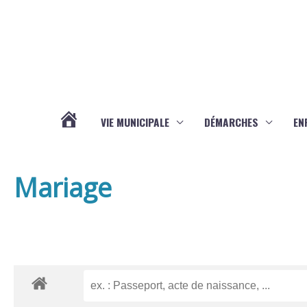
Aller au contenu
Aller au pied de page
VIE MUNICIPALE
DÉMARCHES
EN
ACTUALITÉS
Mariage