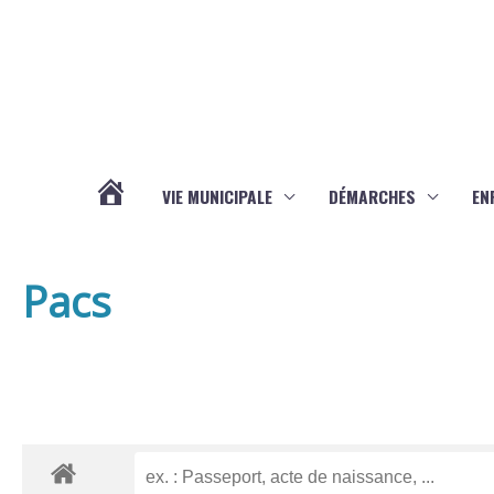
Aller au contenu
Aller au pied de page
VIE MUNICIPALE
DÉMARCHES
EN
ACTUALITÉS
Pacs