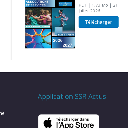
PDF
| 1,73 Mo
| 21
Juillet 2026
Télécharger
Application SSR Actus
rme