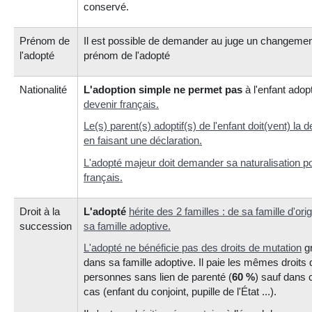
conservé.
Prénom de
Il est possible de demander au juge un changemen
l'adopté
prénom de l'adopté
Nationalité
L'adoption simple ne permet pas
à l'enfant adop
devenir français
.
Le(s) parent(s) adoptif(s) de l'enfant doit(vent) la
en faisant une déclaration.
L'adopté majeur doit demander sa naturalisation p
français.
Droit à la
L'adopté
hérite des 2 familles
: de sa famille d'ori
succession
sa famille adoptive.
L'adopté ne bénéficie pas des
droits de mutation
gr
dans sa famille adoptive. Il paie les mêmes droits 
personnes sans lien de parenté (
60 %
) sauf dans 
cas (enfant du conjoint, pupille de l'État ...).