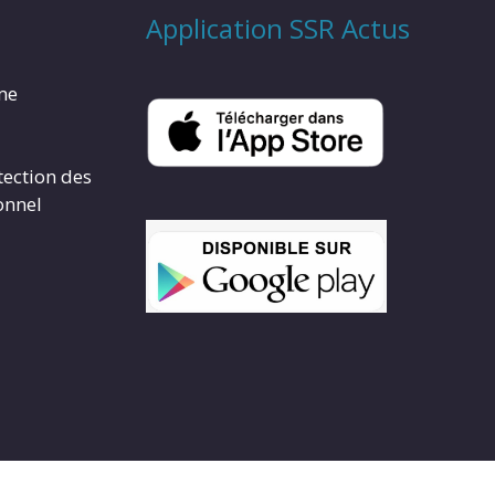
Application SSR Actus
rme
tection des
onnel