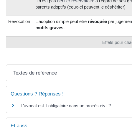
Il n'est pas
héritier réservataire
à l’égard de ses gr
parents adoptifs (ceux-ci peuvent le déshériter)
Révocation
L'adoption simple peut être
révoquée
par jugemen
motifs graves.
Effets pour cha
Textes de référence
Questions ? Réponses !
L'avocat est-il obligatoire dans un procès civil ?
Et aussi