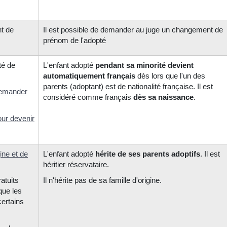
t de
Il est possible de demander au juge un changement de
prénom de l'adopté
té de
L'enfant adopt
é
pendant sa minorité
devient
automatiquement français
dès lors que l'un des
parents (adoptant) est de nationalité française.
Il est
 demander
considéré comme français
dès sa naissance
.
our devenir
gine et de
L'enfant adopté
hérite de ses parents adoptifs
. Il est
héritier réservataire.
atuits
Il n'hérite pas de sa famille d'origine.
que les
certains