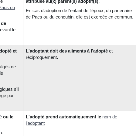
de
attribuée au(x) parent(s) adoptif(s).
 Pacs ou
En cas d'adoption de l'enfant de l'époux, du partenaire
de Pacs ou du concubin, elle est exercée en commun.
 de
evant le
adopté et
L'adoptant doit des aliments à l'adopté
et
réciproque
ment
.
bligés de
de
iques s'il
rge par
é
ou le
L'adopté prend automatiquement le
nom de
l'adoptan
t
re