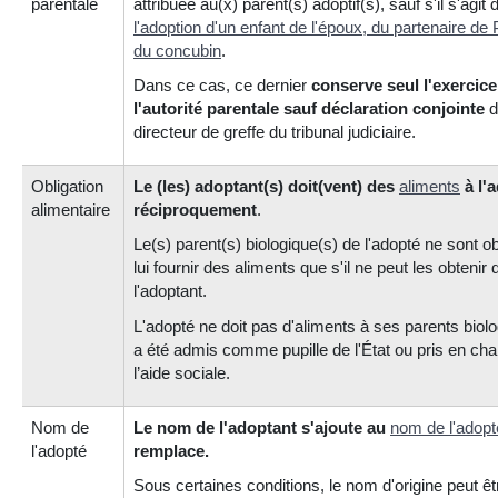
parentale
attribuée au(x) parent(s) adoptif(s), sauf s'il s'agit 
l'adoption d'un enfant de l'époux, du partenaire de
du concubin
.
Dans ce cas, ce dernier
conserve seul l'exercice
l'autorité parentale sauf déclaration conjointe
d
directeur de greffe du tribunal judiciaire.
Obligation
Le (les) adoptant(s) doit(vent) des
aliments
à l'
alimentaire
réciproquement
.
Le(s) parent(s) biologique(s) de l'adopté ne sont o
lui fournir des aliments que s'il ne peut les obtenir 
l'adoptant.
L'adopté ne doit pas d'aliments à ses parents biolog
a été admis comme pupille de l'État ou pris en cha
l’aide sociale.
Nom de
Le nom de l'adoptant s'ajoute au
nom de l'adopt
l'adopté
remplace.
Sous certaines conditions, le nom d'origine peut êt