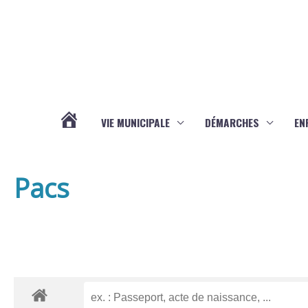
Aller au contenu
Aller au pied de page
VIE MUNICIPALE
DÉMARCHES
EN
ACTUALITÉS
Pacs