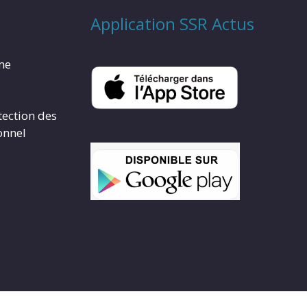
Application SSR Actus
rme
tection des
onnel