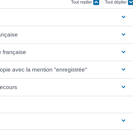
Tout replier
Tout déplier
rançaise
é française
copie avec la mention "enregistrée"
 recours