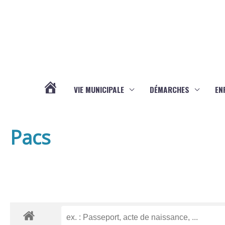
Aller au contenu
Aller au pied de page
VIE MUNICIPALE
DÉMARCHES
EN
ACTUALITÉS
Pacs