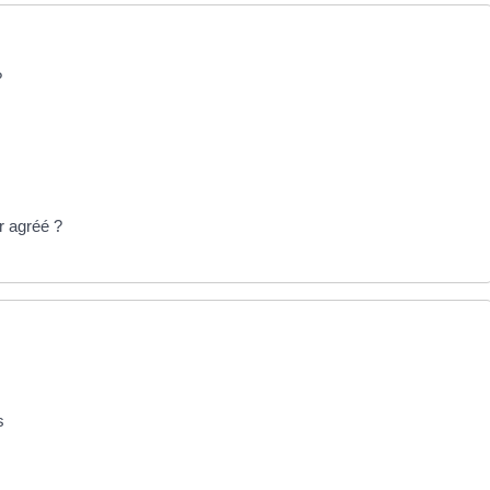
?
r agréé ?
s